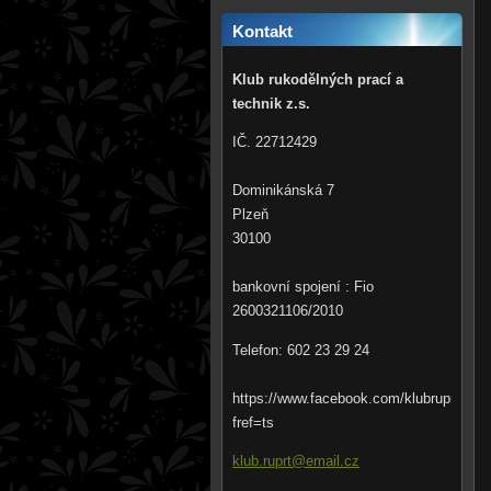
Kontakt
Klub rukodělných prací a
technik z.s.
IČ. 22712429
Dominikánská 7
Plzeň
30100
bankovní spojení : Fio
2600321106/2010
Telefon: 602 23 29 24
https://www.facebook.com/klubruprt?
fref=ts
klub.rup
rt@email
.cz