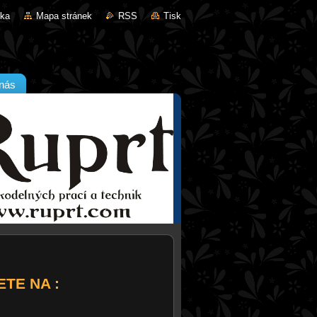
nka
Mapa stránek
RSS
Tisk
nás
E NA :