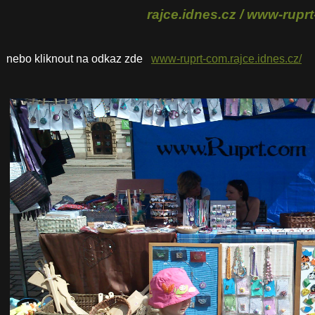
rajce.idnes.cz / www-rupr
nebo kliknout na odkaz zde
www-ruprt-com.rajce.idnes.cz/