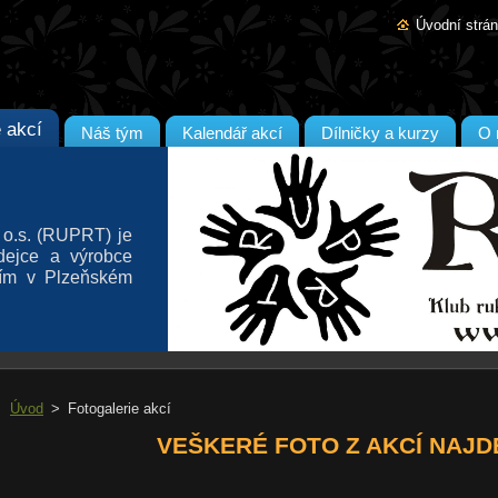
Úvodní strá
e akcí
Náš tým
Kalendář akcí
Dílničky a kurzy
O 
 o.s. (RUPRT) je
odejce a výrobce
ším v Plzeňském
vé zboží, či jsou
ořádaných kurzů
Úvod
>
Fotogalerie akcí
VEŠKERÉ FOTO Z AKCÍ NAJDET