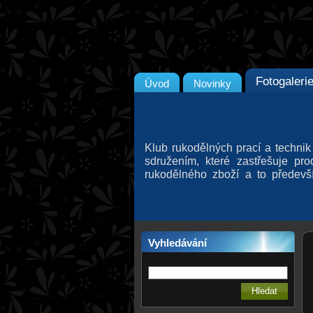
Fotogaleri
Úvod
Novinky
Klub rukodělných prací a technik
sdružením, které zastřešuje pr
rukodělného zboží a to předev
kraji, kteří aktivně prodávají s
ochotni vést některý z námi p
ruční výroby.
Vyhledávání