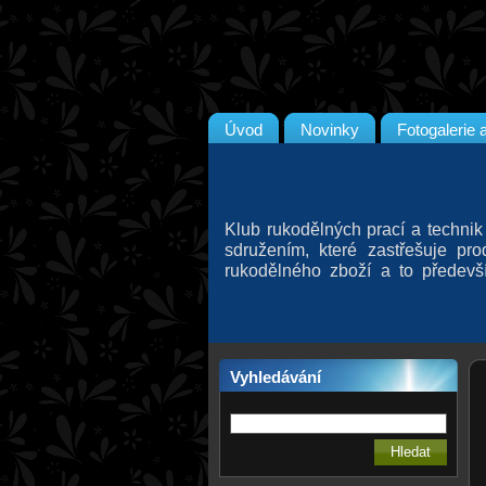
Úvod
Novinky
Fotogalerie 
Klub rukodělných prací a technik
sdružením, které zastřešuje pr
rukodělného zboží a to předev
kraji, kteří aktivně prodávají s
ochotni vést některý z námi p
ruční výroby.
Vyhledávání