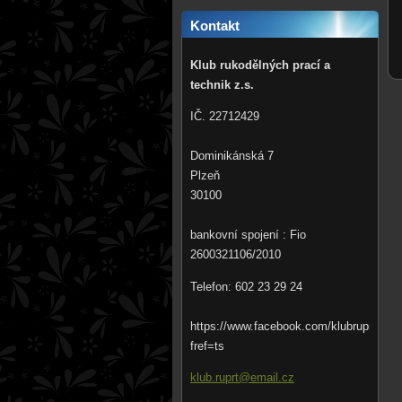
Kontakt
Klub rukodělných prací a
technik z.s.
IČ. 22712429
Dominikánská 7
Plzeň
30100
bankovní spojení : Fio
2600321106/2010
Telefon: 602 23 29 24
https://www.facebook.com/klubruprt?
fref=ts
klub.rup
rt@email
.cz