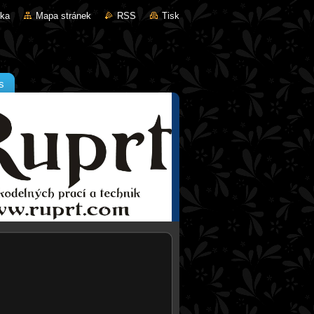
nka
Mapa stránek
RSS
Tisk
s